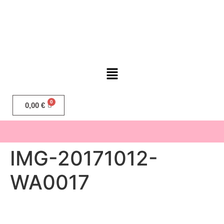
0,00
€
IMG-20171012-
WA0017