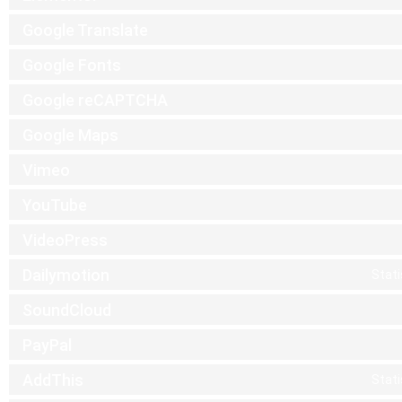
Google Translate
Google Fonts
Google reCAPTCHA
Google Maps
Vimeo
YouTube
VideoPress
Dailymotion
Stati
SoundCloud
PayPal
AddThis
Stati