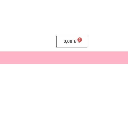
0,00
€