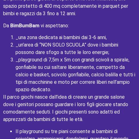
spazio protetto di 400 mq completamente in parquet per
bimbi e ragazzi da 3 fino a 12 anni.
Da
BimBumBam
vi aspettano:
_una zona dedicata ai bambini dai 3-6 anni,
_un’area di “NON SOLO SCUOLA” dove i bambini
possono dare sfogo a tutte le loro energie;
_playground di 7,5m x 5m con grandi scivoli a spirale,
gonfiabile su cui saltare liberamente, campetto da
calcio e basket, scivolo gonfiabile, calcio balilla e tutti i
tipi di macchinine e moto per correre liberi nell’ampio
spazio dedicato.
Il parco giochi nasce dall’idea di creare un grande salone
dove i genitori possano guardare i loro figli giocare stando
comodamente seduti. I giochi presenti sono adatti ed
apprezzati da bambini di tutte le età.
Il playground su tre piani consente ai bambini di
scivolare, arrampicarsi, dondolarsi, guardare il mondo