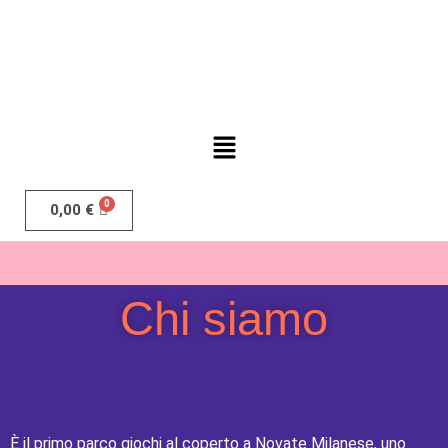
0,00
€
Chi siamo
È il primo parco giochi al coperto a Novate Milanese, uno